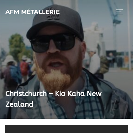
Aller
AFM MÉTALLERIE
au
PERMU
contenu
Christchurch – Kia Kaha New
Zealand