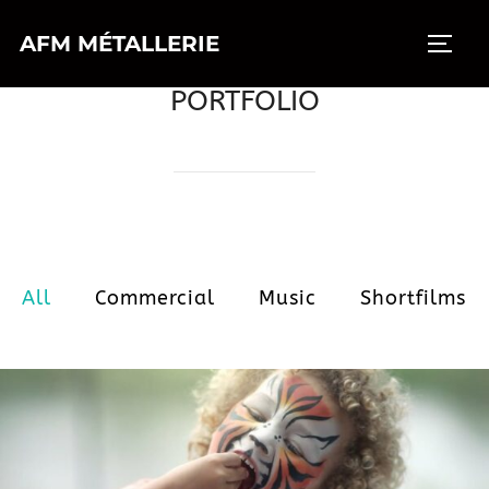
Aller
AFM MÉTALLERIE
au
PERMU
contenu
PORTFOLIO
All
Commercial
Music
Shortfilms